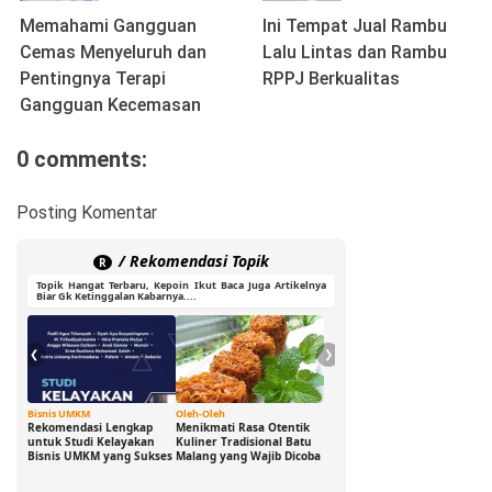
Memahami Gangguan
Ini Tempat Jual Rambu
Cemas Menyeluruh dan
Lalu Lintas dan Rambu
Pentingnya Terapi
RPPJ Berkualitas
Gangguan Kecemasan
0 comments:
Posting Komentar
/ Rekomendasi Topik
R
Topik Hangat Terbaru, Kepoin Ikut Baca Juga Artikelnya
Biar Gk Ketinggalan Kabarnya....
❮
❯
Bisnis UMKM
Oleh-Oleh
Ide Cerdas
G
Rekomendasi Lengkap
Menikmati Rasa Otentik
Buka Peluang Bisnis
D
untuk Studi Kelayakan
Kuliner Tradisional Batu
Digital dengan Modal 0
S
Bisnis UMKM yang Sukses
Malang yang Wajib Dicoba
Rupiah: Panduan
B
Freelance yang Bisa Kamu
S
Jalani Sekarang!