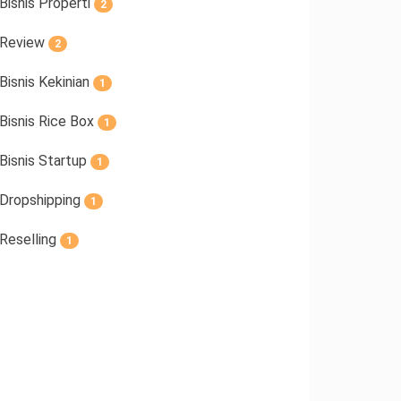
Bisnis Properti
2
Review
2
Bisnis Kekinian
1
Bisnis Rice Box
1
Bisnis Startup
1
Dropshipping
1
Reselling
1