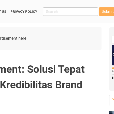
Submit
 US
PRIVACY POLICY
ment: Solusi Tepat
B
R
u
B
Kredibilitas Brand
P