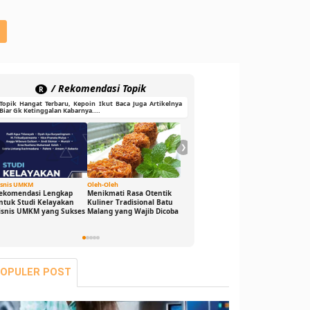
/ Rekomendasi Topik
R
Topik Hangat Terbaru, Kepoin Ikut Baca Juga Artikelnya
Biar Gk Ketinggalan Kabarnya....
❮
❯
isnis UMKM
Oleh-Oleh
Ide Cerdas
Gaya Hid
ekomendasi Lengkap
Menikmati Rasa Otentik
Buka Peluang Bisnis
DJ Game
ntuk Studi Kelayakan
Kuliner Tradisional Batu
Digital dengan Modal 0
Sensasi
isnis UMKM yang Sukses
Malang yang Wajib Dicoba
Rupiah: Panduan
Bikin G
Freelance yang Bisa Kamu
Seru dan
Jalani Sekarang!
OPULER POST