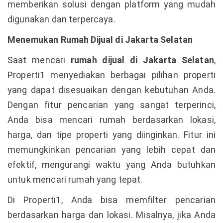
memberikan solusi dengan platform yang mudah
digunakan dan terpercaya.
Menemukan Rumah Dijual di Jakarta Selatan
Saat mencari
rumah dijual di Jakarta Selatan
,
Properti1 menyediakan berbagai pilihan properti
yang dapat disesuaikan dengan kebutuhan Anda.
Dengan fitur pencarian yang sangat terperinci,
Anda bisa mencari rumah berdasarkan lokasi,
harga, dan tipe properti yang diinginkan. Fitur ini
memungkinkan pencarian yang lebih cepat dan
efektif, mengurangi waktu yang Anda butuhkan
untuk mencari rumah yang tepat.
Di Properti1, Anda bisa memfilter pencarian
berdasarkan harga dan lokasi. Misalnya, jika Anda