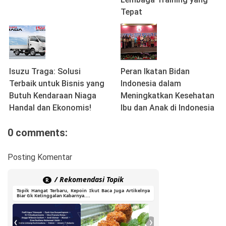
Tepat
Isuzu Traga: Solusi
Peran Ikatan Bidan
Terbaik untuk Bisnis yang
Indonesia dalam
Butuh Kendaraan Niaga
Meningkatkan Kesehatan
Handal dan Ekonomis!
Ibu dan Anak di Indonesia
0 comments:
Posting Komentar
/ Rekomendasi Topik
R
Topik Hangat Terbaru, Kepoin Ikut Baca Juga Artikelnya
Biar Gk Ketinggalan Kabarnya....
❮
❯