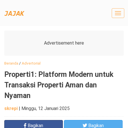
Togg
navig
Beranda
/
Advertorial
Properti1: Platform Modern untuk
Transaksi Properti Aman dan
Nyaman
skrepi
|
Minggu, 12 Januari 2025
Bagikan
Bagikan