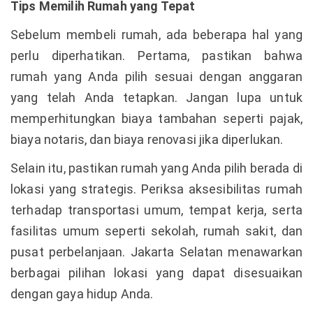
Tips Memilih Rumah yang Tepat
Sebelum membeli rumah, ada beberapa hal yang
perlu diperhatikan. Pertama, pastikan bahwa
rumah yang Anda pilih sesuai dengan anggaran
yang telah Anda tetapkan. Jangan lupa untuk
memperhitungkan biaya tambahan seperti pajak,
biaya notaris, dan biaya renovasi jika diperlukan.
Selain itu, pastikan rumah yang Anda pilih berada di
lokasi yang strategis. Periksa aksesibilitas rumah
terhadap transportasi umum, tempat kerja, serta
fasilitas umum seperti sekolah, rumah sakit, dan
pusat perbelanjaan. Jakarta Selatan menawarkan
berbagai pilihan lokasi yang dapat disesuaikan
dengan gaya hidup Anda.