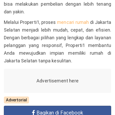
bisa melakukan pembelian dengan lebih tenang
dan yakin.
Melalui Properti1, proses
mencari rumah
di Jakarta
Selatan menjadi lebih mudah, cepat, dan efisien.
Dengan berbagai pilihan yang lengkap dan layanan
pelanggan yang responsif, Properti1 membantu
Anda mewujudkan impian memiliki rumah di
Jakarta Selatan tanpa kesulitan.
Advertorial
Bagikan di Facebook