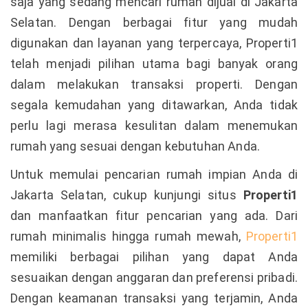
saja yang sedang mencari rumah dijual di Jakarta
Selatan. Dengan berbagai fitur yang mudah
digunakan dan layanan yang terpercaya, Properti1
telah menjadi pilihan utama bagi banyak orang
dalam melakukan transaksi properti. Dengan
segala kemudahan yang ditawarkan, Anda tidak
perlu lagi merasa kesulitan dalam menemukan
rumah yang sesuai dengan kebutuhan Anda.
Untuk memulai pencarian rumah impian Anda di
Jakarta Selatan, cukup kunjungi situs
Properti1
dan manfaatkan fitur pencarian yang ada. Dari
rumah minimalis hingga rumah mewah,
Properti1
memiliki berbagai pilihan yang dapat Anda
sesuaikan dengan anggaran dan preferensi pribadi.
Dengan keamanan transaksi yang terjamin, Anda