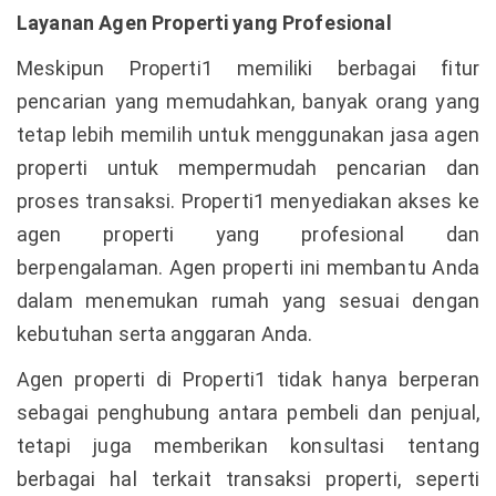
Layanan Agen Properti yang Profesional
Meskipun Properti1 memiliki berbagai fitur
pencarian yang memudahkan, banyak orang yang
tetap lebih memilih untuk menggunakan jasa agen
properti untuk mempermudah pencarian dan
proses transaksi. Properti1 menyediakan akses ke
agen properti yang profesional dan
berpengalaman. Agen properti ini membantu Anda
dalam menemukan rumah yang sesuai dengan
kebutuhan serta anggaran Anda.
Agen properti di Properti1 tidak hanya berperan
sebagai penghubung antara pembeli dan penjual,
tetapi juga memberikan konsultasi tentang
berbagai hal terkait transaksi properti, seperti