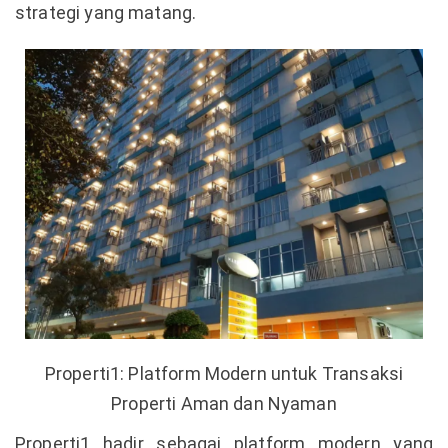
strategi yang matang.
Properti1: Platform Modern untuk Transaksi
Properti Aman dan Nyaman
Properti1 hadir sebagai platform modern yang