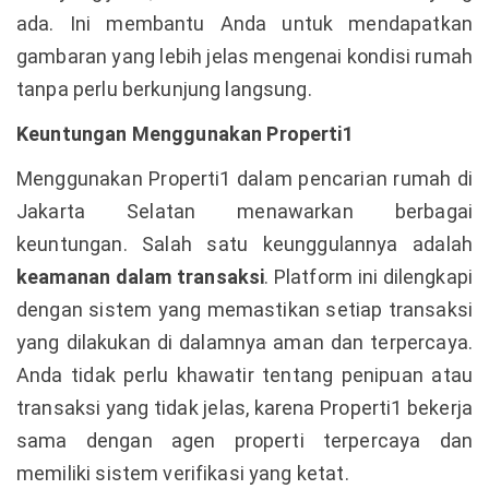
ada. Ini membantu Anda untuk mendapatkan
gambaran yang lebih jelas mengenai kondisi rumah
tanpa perlu berkunjung langsung.
Keuntungan Menggunakan Properti1
Menggunakan Properti1 dalam pencarian rumah di
Jakarta Selatan menawarkan berbagai
keuntungan. Salah satu keunggulannya adalah
keamanan dalam transaksi
. Platform ini dilengkapi
dengan sistem yang memastikan setiap transaksi
yang dilakukan di dalamnya aman dan terpercaya.
Anda tidak perlu khawatir tentang penipuan atau
transaksi yang tidak jelas, karena Properti1 bekerja
sama dengan agen properti terpercaya dan
memiliki sistem verifikasi yang ketat.