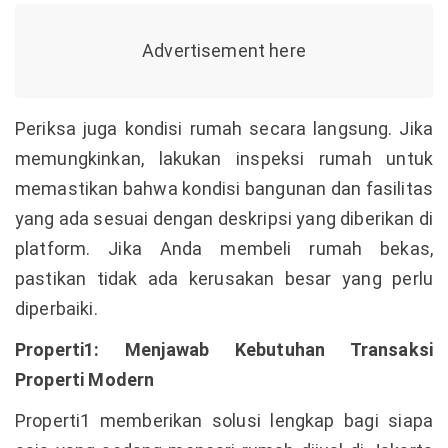
Periksa juga kondisi rumah secara langsung. Jika
memungkinkan, lakukan inspeksi rumah untuk
memastikan bahwa kondisi bangunan dan fasilitas
yang ada sesuai dengan deskripsi yang diberikan di
platform. Jika Anda membeli rumah bekas,
pastikan tidak ada kerusakan besar yang perlu
diperbaiki.
Properti1: Menjawab Kebutuhan Transaksi
Properti Modern
Properti1 memberikan solusi lengkap bagi siapa