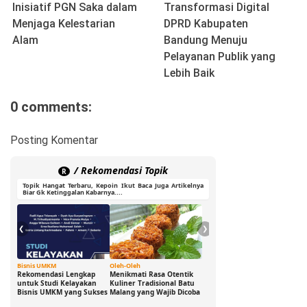
Inisiatif PGN Saka dalam
Transformasi Digital
Menjaga Kelestarian
DPRD Kabupaten
Alam
Bandung Menuju
Pelayanan Publik yang
Lebih Baik
0 comments:
Posting Komentar
/ Rekomendasi Topik
R
Topik Hangat Terbaru, Kepoin Ikut Baca Juga Artikelnya
Biar Gk Ketinggalan Kabarnya....
❮
❯
Bisnis UMKM
Oleh-Oleh
Ide Cerdas
G
Rekomendasi Lengkap
Menikmati Rasa Otentik
Buka Peluang Bisnis
D
untuk Studi Kelayakan
Kuliner Tradisional Batu
Digital dengan Modal 0
S
Bisnis UMKM yang Sukses
Malang yang Wajib Dicoba
Rupiah: Panduan
B
Freelance yang Bisa Kamu
S