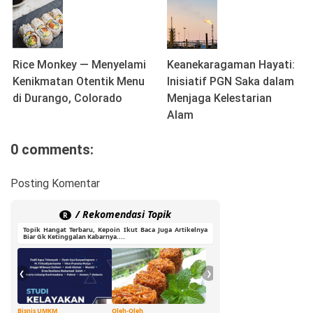
Rice Monkey — Menyelami
Keanekaragaman Hayati:
Kenikmatan Otentik Menu
Inisiatif PGN Saka dalam
di Durango, Colorado
Menjaga Kelestarian
Alam
0 comments:
Posting Komentar
/ Rekomendasi Topik
R
Topik Hangat Terbaru, Kepoin Ikut Baca Juga Artikelnya
Biar Gk Ketinggalan Kabarnya....
❮
❯
Bisnis UMKM
Oleh-Oleh
Ide Cerdas
G