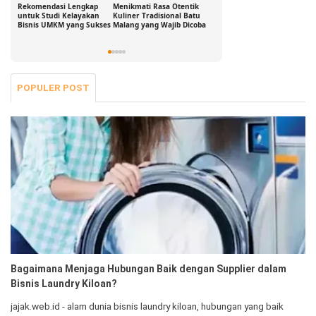
Rekomendasi Lengkap
Menikmati Rasa Otentik
Buka Peluang Bisnis
D
untuk Studi Kelayakan
Kuliner Tradisional Batu
Digital dengan Modal 0
S
Bisnis UMKM yang Sukses
Malang yang Wajib Dicoba
Rupiah: Panduan
B
Freelance yang Bisa Kamu
S
Jalani Sekarang!
POPULER POST
Bagaimana Menjaga Hubungan Baik dengan Supplier dalam
Bisnis Laundry Kiloan?
jajak.web.id - alam dunia bisnis laundry kiloan, hubungan yang baik