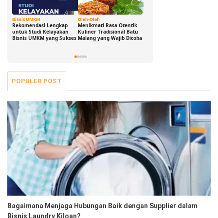
Bisnis UMKM
Oleh-Oleh
Ide Cerdas
G
Rekomendasi Lengkap
Menikmati Rasa Otentik
Buka Peluang Bisnis
D
untuk Studi Kelayakan
Kuliner Tradisional Batu
Digital dengan Modal 0
S
Bisnis UMKM yang Sukses
Malang yang Wajib Dicoba
Rupiah: Panduan
B
Freelance yang Bisa Kamu
S
Jalani Sekarang!
POPULER POST
Bagaimana Menjaga Hubungan Baik dengan Supplier dalam
Bisnis Laundry Kiloan?