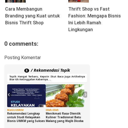
Cara Membangun
Thrift Shop vs Fast
Branding yang Kuat untuk
Fashion: Mengapa Bisnis
Bisnis Thrift Shop
Ini Lebih Ramah
Lingkungan
0 comments:
Posting Komentar
/ Rekomendasi Topik
R
Topik Hangat Terbaru, Kepoin Ikut Baca Juga Artikelnya
Biar Gk Ketinggalan Kabarnya....
❮
❯
Bisnis UMKM
Oleh-Oleh
Ide Cerdas
G
Rekomendasi Lengkap
Menikmati Rasa Otentik
Buka Peluang Bisnis
D
untuk Studi Kelayakan
Kuliner Tradisional Batu
Digital dengan Modal 0
S
Bisnis UMKM yang Sukses
Malang yang Wajib Dicoba
Rupiah: Panduan
B
Freelance yang Bisa Kamu
S