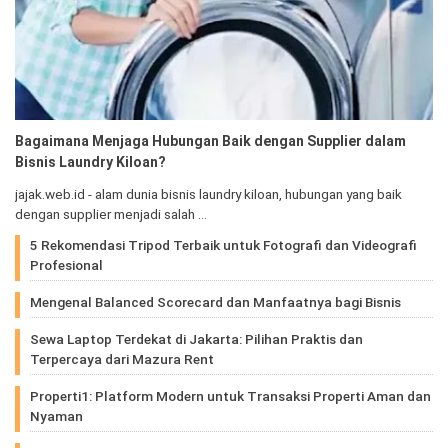
Bagaimana Menjaga Hubungan Baik dengan Supplier dalam
Bisnis Laundry Kiloan?
jajak.web.id - alam dunia bisnis laundry kiloan, hubungan yang baik
dengan supplier menjadi salah …
5 Rekomendasi Tripod Terbaik untuk Fotografi dan Videografi
Profesional
Mengenal Balanced Scorecard dan Manfaatnya bagi Bisnis
Sewa Laptop Terdekat di Jakarta: Pilihan Praktis dan
Terpercaya dari Mazura Rent
Properti1: Platform Modern untuk Transaksi Properti Aman dan
Nyaman