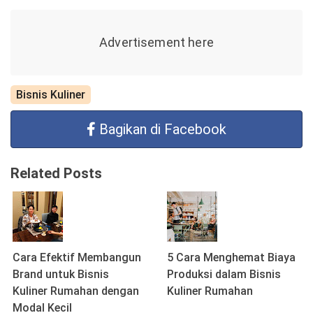
Bisnis Kuliner
Bagikan di Facebook
Related Posts
Cara Efektif Membangun
5 Cara Menghemat Biaya
Brand untuk Bisnis
Produksi dalam Bisnis
Kuliner Rumahan dengan
Kuliner Rumahan
Modal Kecil