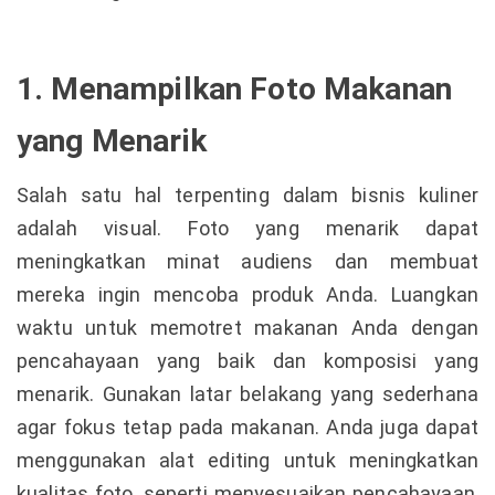
1. Menampilkan Foto Makanan
yang Menarik
Salah satu hal terpenting dalam bisnis kuliner
adalah visual. Foto yang menarik dapat
meningkatkan minat audiens dan membuat
mereka ingin mencoba produk Anda. Luangkan
waktu untuk memotret makanan Anda dengan
pencahayaan yang baik dan komposisi yang
menarik. Gunakan latar belakang yang sederhana
agar fokus tetap pada makanan. Anda juga dapat
menggunakan alat editing untuk meningkatkan
kualitas foto, seperti menyesuaikan pencahayaan,