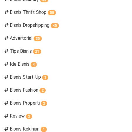
Bisnis Thrift Shop
50
Bisnis Dropshipping
45
Advertorial
35
Tips Bisnis
21
Ide Bisnis
4
Bisnis Start-Up
3
Bisnis Fashion
2
Bisnis Properti
2
Review
2
Bisnis Kekinian
1