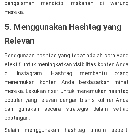
pengalaman mencicipi makanan di warung
mereka.
5. Menggunakan Hashtag yang
Relevan
Penggunaan hashtag yang tepat adalah cara yang
efektif untuk meningkatkan visibilitas konten Anda
di Instagram. Hashtag membantu orang
menemukan konten Anda berdasarkan minat
mereka. Lakukan riset untuk menemukan hashtag
populer yang relevan dengan bisnis kuliner Anda
dan gunakan secara strategis dalam setiap
postingan.
Selain menggunakan hashtag umum seperti