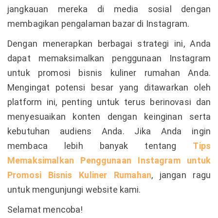
jangkauan mereka di media sosial dengan
membagikan pengalaman bazar di Instagram.
Dengan menerapkan berbagai strategi ini, Anda
dapat memaksimalkan penggunaan Instagram
untuk promosi bisnis kuliner rumahan Anda.
Mengingat potensi besar yang ditawarkan oleh
platform ini, penting untuk terus berinovasi dan
menyesuaikan konten dengan keinginan serta
kebutuhan audiens Anda. Jika Anda ingin
membaca lebih banyak tentang
Tips
Memaksimalkan Penggunaan Instagram untuk
Promosi Bisnis Kuliner Rumahan
, jangan ragu
untuk mengunjungi website kami.
Selamat mencoba!