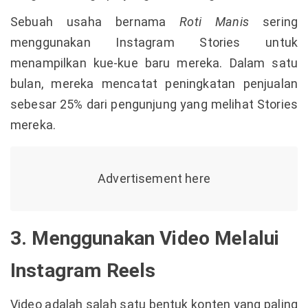
Sebuah usaha bernama
Roti Manis
sering
menggunakan Instagram Stories untuk
menampilkan kue-kue baru mereka. Dalam satu
bulan, mereka mencatat peningkatan penjualan
sebesar 25% dari pengunjung yang melihat Stories
mereka.
3. Menggunakan Video Melalui
Instagram Reels
Video adalah salah satu bentuk konten yang paling