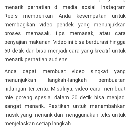
menarik perhatian di media sosial. Instagram
Reels memberikan Anda kesempatan untuk
membagikan video pendek yang menunjukkan
proses memasak, tips memasak, atau cara
penyajian makanan. Video ini bisa berdurasi hingga
60 detik dan bisa menjadi cara yang kreatif untuk
menarik perhatian audiens.
Anda dapat membuat video singkat yang
menunjukkan langkah-langkah pembuatan
hidangan tertentu. Misalnya, video cara membuat
mie goreng spesial dalam 30 detik bisa menjadi
sangat menarik. Pastikan untuk menambahkan
musik yang menarik dan menggunakan teks untuk
menjelaskan setiap langkah.