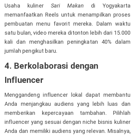
Usaha kuliner
Sari Makan
di Yogyakarta
memanfaatkan Reels untuk menampilkan proses
pembuatan menu favorit mereka. Dalam waktu
satu bulan, video mereka ditonton lebih dari 15.000
kali dan menghasilkan peningkatan 40% dalam
jumlah pengikut baru.
4. Berkolaborasi dengan
Influencer
Menggandeng influencer lokal dapat membantu
Anda menjangkau audiens yang lebih luas dan
memberikan kepercayaan tambahan. Pilihlah
influencer yang sesuai dengan niche bisnis kuliner
Anda dan memiliki audiens yang relevan. Misalnya,