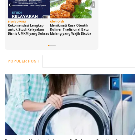
❮
❯
Bisnis UMKM
Oleh-Oleh
Ide Cerdas
G
Rekomendasi Lengkap
Menikmati Rasa Otentik
Buka Peluang Bisnis
D
untuk Studi Kelayakan
Kuliner Tradisional Batu
Digital dengan Modal 0
S
Bisnis UMKM yang Sukses
Malang yang Wajib Dicoba
Rupiah: Panduan
B
Freelance yang Bisa Kamu
S
Jalani Sekarang!
POPULER POST