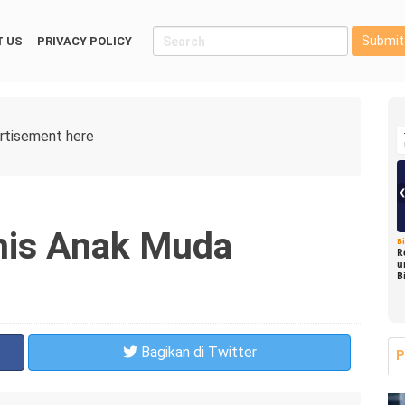
Submit
 US
PRIVACY POLICY
nis Anak Muda
B
R
u
B
Bagikan
di Twitter
P