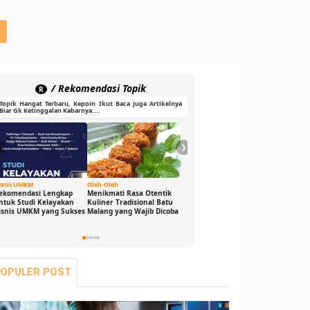
/ Rekomendasi Topik
R
Topik Hangat Terbaru, Kepoin Ikut Baca Juga Artikelnya
Biar Gk Ketinggalan Kabarnya....
❮
❯
isnis UMKM
Oleh-Oleh
Ide Cerdas
Gaya Hid
ekomendasi Lengkap
Menikmati Rasa Otentik
Buka Peluang Bisnis
DJ Game
ntuk Studi Kelayakan
Kuliner Tradisional Batu
Digital dengan Modal 0
Sensasi
isnis UMKM yang Sukses
Malang yang Wajib Dicoba
Rupiah: Panduan
Bikin G
Freelance yang Bisa Kamu
Seru dan
Jalani Sekarang!
OPULER POST