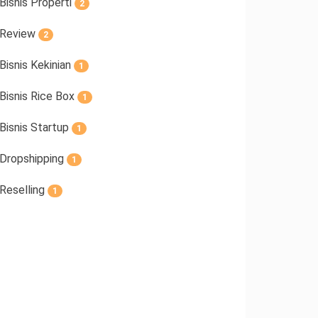
Bisnis Properti
2
Review
2
Bisnis Kekinian
1
Bisnis Rice Box
1
Bisnis Startup
1
Dropshipping
1
Reselling
1