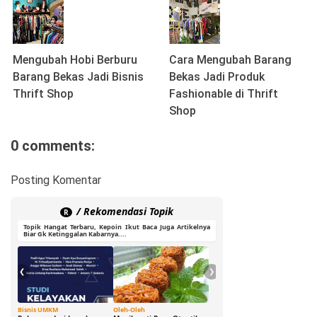
Mengubah Hobi Berburu
Cara Mengubah Barang
Barang Bekas Jadi Bisnis
Bekas Jadi Produk
Thrift Shop
Fashionable di Thrift
Shop
0 comments:
Posting Komentar
/ Rekomendasi Topik
R
Topik Hangat Terbaru, Kepoin Ikut Baca Juga Artikelnya
Biar Gk Ketinggalan Kabarnya....
❮
❯
Bisnis UMKM
Oleh-Oleh
Ide Cerdas
G