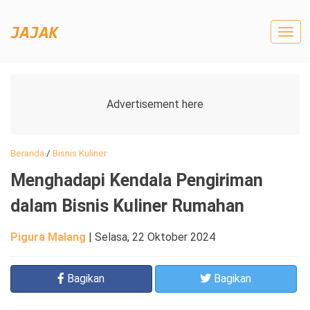
Togg
navig
Beranda
/
Bisnis Kuliner
Menghadapi Kendala Pengiriman
dalam Bisnis Kuliner Rumahan
Pigura Malang
|
Selasa, 22 Oktober 2024
Bagikan
Bagikan