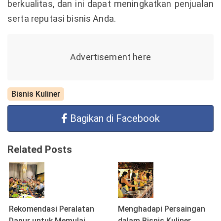
berkualitas, dan ini dapat meningkatkan penjualan
serta reputasi bisnis Anda.
Bisnis Kuliner
Bagikan di Facebook
Related Posts
Rekomendasi Peralatan
Menghadapi Persaingan
Dapur untuk Memulai
dalam Bisnis Kuliner