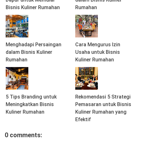
Bisnis Kuliner Rumahan
Rumahan
Menghadapi Persaingan
Cara Mengurus Izin
dalam Bisnis Kuliner
Usaha untuk Bisnis
Rumahan
Kuliner Rumahan
5 Tips Branding untuk
Rekomendasi 5 Strategi
Meningkatkan Bisnis
Pemasaran untuk Bisnis
Kuliner Rumahan
Kuliner Rumahan yang
Efektif
0 comments: