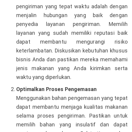
pengiriman yang tepat waktu adalah dengan
menjalin hubungan yang baik dengan
penyedia layanan pengiriman. Memilih
layanan yang sudah memiliki reputasi baik
dapat membantu mengurangi risiko
keterlambatan. Diskusikan kebutuhan khusus
bisnis Anda dan pastikan mereka memahami
jenis makanan yang Anda kirimkan serta
waktu yang diperlukan.
Optimalkan Proses Pengemasan
Menggunakan bahan pengemasan yang tepat
dapat membantu menjaga kualitas makanan
selama proses pengiriman. Pastikan untuk
memilih bahan yang insulatif dan dapat