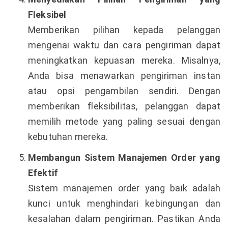
Fleksibel
Memberikan pilihan kepada pelanggan
mengenai waktu dan cara pengiriman dapat
meningkatkan kepuasan mereka. Misalnya,
Anda bisa menawarkan pengiriman instan
atau opsi pengambilan sendiri. Dengan
memberikan fleksibilitas, pelanggan dapat
memilih metode yang paling sesuai dengan
kebutuhan mereka.
Membangun Sistem Manajemen Order yang
Efektif
Sistem manajemen order yang baik adalah
kunci untuk menghindari kebingungan dan
kesalahan dalam pengiriman. Pastikan Anda