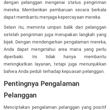
dengan pelanggan mengenai status pengiriman
mereka. Memberikan pembaruan secara berkala
dapat membantu menjaga kepercayaan mereka.
Selain itu, meminta umpan balik dari pelanggan
setelah pengiriman juga merupakan langkah yang
bijak. Dengan mendengarkan pengalaman mereka,
Anda dapat mengetahui area mana yang perlu
diperbaiki. Ini tidak hanya membantu
meningkatkan layanan, tetapi juga menunjukkan
bahwa Anda peduli terhadap kepuasan pelanggan.
Pentingnya Pengalaman
Pelanggan
Menciptakan pengalaman pelanggan yang positif