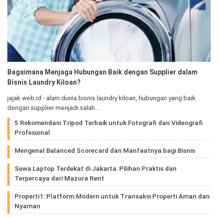
Bagaimana Menjaga Hubungan Baik dengan Supplier dalam
Bisnis Laundry Kiloan?
jajak.web.id - alam dunia bisnis laundry kiloan, hubungan yang baik
dengan supplier menjadi salah …
5 Rekomendasi Tripod Terbaik untuk Fotografi dan Videografi
Profesional
Mengenal Balanced Scorecard dan Manfaatnya bagi Bisnis
Sewa Laptop Terdekat di Jakarta: Pilihan Praktis dan
Terpercaya dari Mazura Rent
Properti1: Platform Modern untuk Transaksi Properti Aman dan
Nyaman