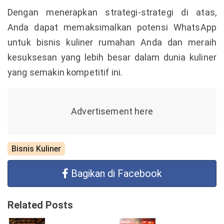
Dengan menerapkan strategi-strategi di atas,
Anda dapat memaksimalkan potensi WhatsApp
untuk bisnis kuliner rumahan Anda dan meraih
kesuksesan yang lebih besar dalam dunia kuliner
yang semakin kompetitif ini.
Bisnis Kuliner
Bagikan di Facebook
Related Posts