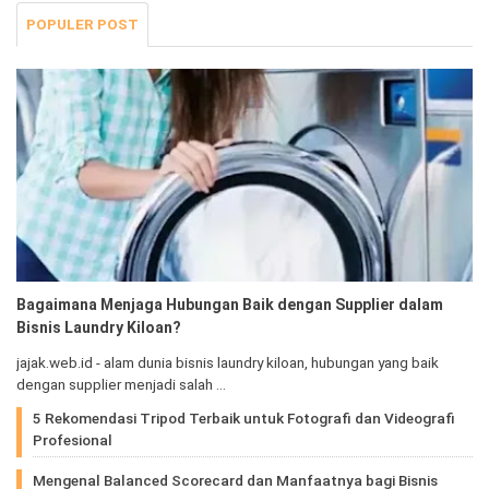
POPULER POST
Bagaimana Menjaga Hubungan Baik dengan Supplier dalam
Bisnis Laundry Kiloan?
jajak.web.id - alam dunia bisnis laundry kiloan, hubungan yang baik
dengan supplier menjadi salah …
5 Rekomendasi Tripod Terbaik untuk Fotografi dan Videografi
Profesional
Mengenal Balanced Scorecard dan Manfaatnya bagi Bisnis