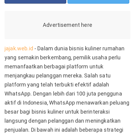
jajak.web.id
- Dalam dunia bisnis kuliner rumahan
yang semakin berkembang, pemilik usaha perlu
memanfaatkan berbagai platform untuk
menjangkau pelanggan mereka. Salah satu
platform yang telah terbukti efektif adalah
WhatsApp. Dengan lebih dari 100 juta pengguna
aktif di Indonesia, WhatsApp menawarkan peluang
besar bagi bisnis kuliner untuk berinteraksi
langsung dengan pelanggan dan meningkatkan
penjualan. Di bawah ini adalah beberapa strategi