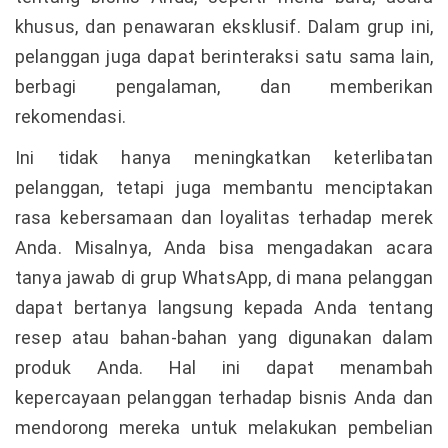
khusus, dan penawaran eksklusif. Dalam grup ini,
pelanggan juga dapat berinteraksi satu sama lain,
berbagi pengalaman, dan memberikan
rekomendasi.
Ini tidak hanya meningkatkan keterlibatan
pelanggan, tetapi juga membantu menciptakan
rasa kebersamaan dan loyalitas terhadap merek
Anda. Misalnya, Anda bisa mengadakan acara
tanya jawab di grup WhatsApp, di mana pelanggan
dapat bertanya langsung kepada Anda tentang
resep atau bahan-bahan yang digunakan dalam
produk Anda. Hal ini dapat menambah
kepercayaan pelanggan terhadap bisnis Anda dan
mendorong mereka untuk melakukan pembelian