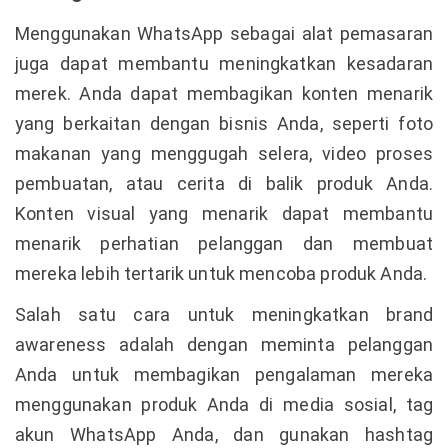
Menggunakan WhatsApp sebagai alat pemasaran
juga dapat membantu meningkatkan kesadaran
merek. Anda dapat membagikan konten menarik
yang berkaitan dengan bisnis Anda, seperti foto
makanan yang menggugah selera, video proses
pembuatan, atau cerita di balik produk Anda.
Konten visual yang menarik dapat membantu
menarik perhatian pelanggan dan membuat
mereka lebih tertarik untuk mencoba produk Anda.
Salah satu cara untuk meningkatkan brand
awareness adalah dengan meminta pelanggan
Anda untuk membagikan pengalaman mereka
menggunakan produk Anda di media sosial, tag
akun WhatsApp Anda, dan gunakan hashtag