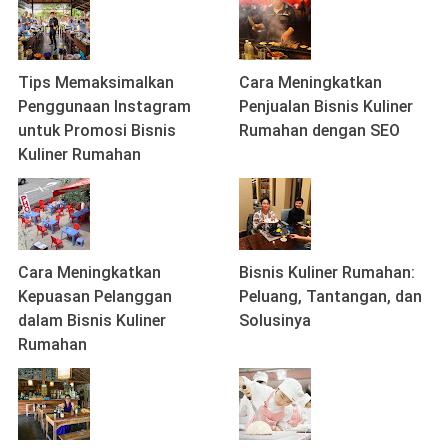
Tips Memaksimalkan
Cara Meningkatkan
Penggunaan Instagram
Penjualan Bisnis Kuliner
untuk Promosi Bisnis
Rumahan dengan SEO
Kuliner Rumahan
Cara Meningkatkan
Bisnis Kuliner Rumahan:
Kepuasan Pelanggan
Peluang, Tantangan, dan
dalam Bisnis Kuliner
Solusinya
Rumahan