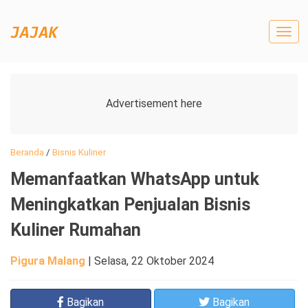
Togg
navig
Beranda
/
Bisnis Kuliner
Memanfaatkan WhatsApp untuk
Meningkatkan Penjualan Bisnis
Kuliner Rumahan
Pigura Malang
|
Selasa, 22 Oktober 2024
Bagikan
Bagikan