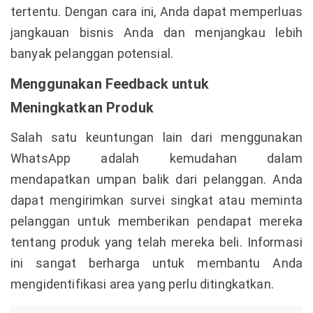
tertentu. Dengan cara ini, Anda dapat memperluas
jangkauan bisnis Anda dan menjangkau lebih
banyak pelanggan potensial.
Menggunakan Feedback untuk
Meningkatkan Produk
Salah satu keuntungan lain dari menggunakan
WhatsApp adalah kemudahan dalam
mendapatkan umpan balik dari pelanggan. Anda
dapat mengirimkan survei singkat atau meminta
pelanggan untuk memberikan pendapat mereka
tentang produk yang telah mereka beli. Informasi
ini sangat berharga untuk membantu Anda
mengidentifikasi area yang perlu ditingkatkan.