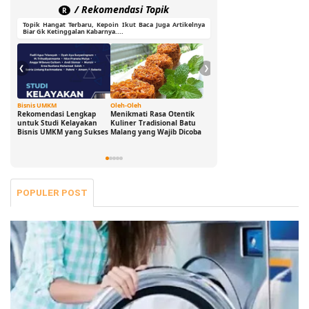
/ Rekomendasi Topik
R
Topik Hangat Terbaru, Kepoin Ikut Baca Juga Artikelnya
Biar Gk Ketinggalan Kabarnya....
❮
❯
Bisnis UMKM
Oleh-Oleh
Ide Cerdas
G
Rekomendasi Lengkap
Menikmati Rasa Otentik
Buka Peluang Bisnis
D
untuk Studi Kelayakan
Kuliner Tradisional Batu
Digital dengan Modal 0
S
Bisnis UMKM yang Sukses
Malang yang Wajib Dicoba
Rupiah: Panduan
B
Freelance yang Bisa Kamu
S
Jalani Sekarang!
POPULER POST