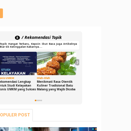
/ Rekomendasi Topik
R
Topik Hangat Terbaru, Kepoin Ikut Baca Juga Artikelnya
Biar Gk Ketinggalan Kabarnya....
❮
❯
isnis UMKM
Oleh-Oleh
Ide Cerdas
Gaya Hid
ekomendasi Lengkap
Menikmati Rasa Otentik
Buka Peluang Bisnis
DJ Game
ntuk Studi Kelayakan
Kuliner Tradisional Batu
Digital dengan Modal 0
Sensasi
isnis UMKM yang Sukses
Malang yang Wajib Dicoba
Rupiah: Panduan
Bikin G
Freelance yang Bisa Kamu
Seru dan
Jalani Sekarang!
OPULER POST