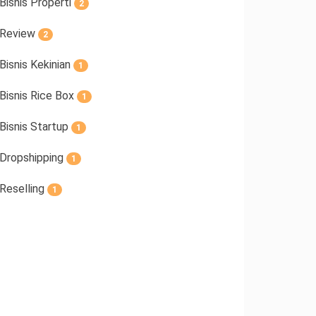
Bisnis Properti
2
Review
2
Bisnis Kekinian
1
Bisnis Rice Box
1
Bisnis Startup
1
Dropshipping
1
Reselling
1