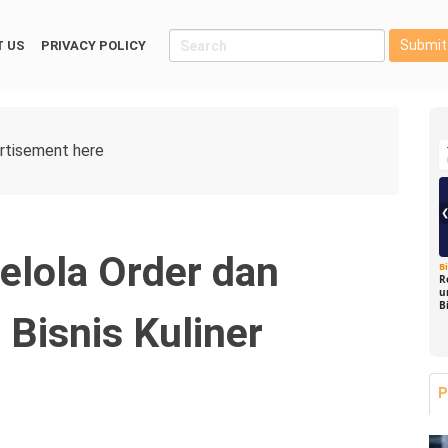
Submit
 US
PRIVACY POLICY
elola Order dan
B
R
u
B
Bisnis Kuliner
P