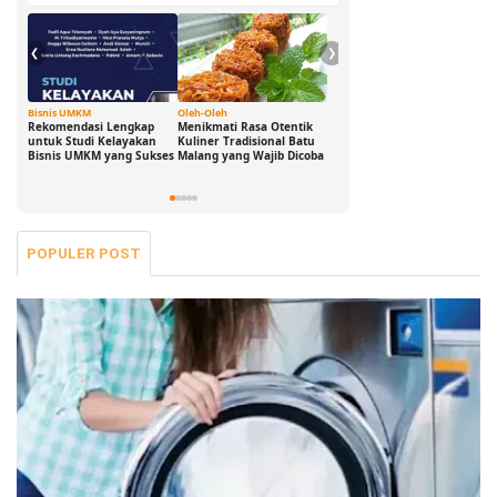
❮
❯
Bisnis UMKM
Oleh-Oleh
Ide Cerdas
G
Rekomendasi Lengkap
Menikmati Rasa Otentik
Buka Peluang Bisnis
D
untuk Studi Kelayakan
Kuliner Tradisional Batu
Digital dengan Modal 0
S
Bisnis UMKM yang Sukses
Malang yang Wajib Dicoba
Rupiah: Panduan
B
Freelance yang Bisa Kamu
S
Jalani Sekarang!
POPULER POST