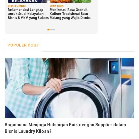
Bisnis UMKM
Oleh-Oleh
Ide Cerdas
G
Rekomendasi Lengkap
Menikmati Rasa Otentik
Buka Peluang Bisnis
D
untuk Studi Kelayakan
Kuliner Tradisional Batu
Digital dengan Modal 0
S
Bisnis UMKM yang Sukses
Malang yang Wajib Dicoba
Rupiah: Panduan
B
Freelance yang Bisa Kamu
S
Jalani Sekarang!
POPULER POST
Bagaimana Menjaga Hubungan Baik dengan Supplier dalam
Bisnis Laundry Kiloan?