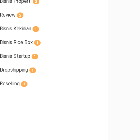
Bisnis Properti
2
Review
2
Bisnis Kekinian
1
Bisnis Rice Box
1
Bisnis Startup
1
Dropshipping
1
Reselling
1