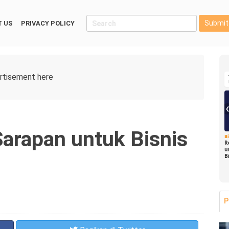
Submit
 US
PRIVACY POLICY
Sarapan untuk Bisnis
B
R
u
B
P