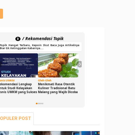
/ Rekomendasi Topik
R
Topik Hangat Terbaru, Kepoin Ikut Baca Juga Artikelnya
Biar Gk Ketinggalan Kabarnya....
❮
❯
isnis UMKM
Oleh-Oleh
Ide Cerdas
Gaya Hid
ekomendasi Lengkap
Menikmati Rasa Otentik
Buka Peluang Bisnis
DJ Game
ntuk Studi Kelayakan
Kuliner Tradisional Batu
Digital dengan Modal 0
Sensasi
isnis UMKM yang Sukses
Malang yang Wajib Dicoba
Rupiah: Panduan
Bikin G
Freelance yang Bisa Kamu
Seru dan
Jalani Sekarang!
OPULER POST