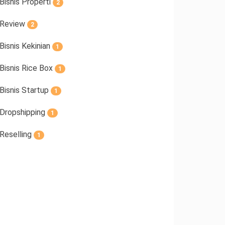
Bisnis Properti
2
Review
2
Bisnis Kekinian
1
Bisnis Rice Box
1
Bisnis Startup
1
Dropshipping
1
Reselling
1