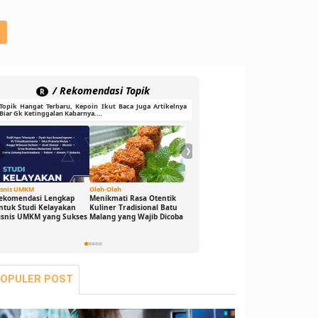
/ Rekomendasi Topik
R
Topik Hangat Terbaru, Kepoin Ikut Baca Juga Artikelnya
Biar Gk Ketinggalan Kabarnya....
❮
❯
isnis UMKM
Oleh-Oleh
Ide Cerdas
Gaya Hid
ekomendasi Lengkap
Menikmati Rasa Otentik
Buka Peluang Bisnis
DJ Game
ntuk Studi Kelayakan
Kuliner Tradisional Batu
Digital dengan Modal 0
Sensasi
isnis UMKM yang Sukses
Malang yang Wajib Dicoba
Rupiah: Panduan
Bikin G
Freelance yang Bisa Kamu
Seru dan
Jalani Sekarang!
OPULER POST